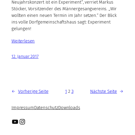
Neujahrskonzert ist ein Experiment“, verriet Markus
Stöcker, Vorsitzender des Männergesangvereins. „Wir
wollten einen neuen Termin im Jahr setzen.“ Der Blick
ins volle Dorfgemeinschaftshaus sagt: Experiment
gelungen!
Weiterlesen
12. Januar 2017
←
Vorherige Seite
1
2
3
Nächste Seite
→
Impressum
Datenschutz
Downloads
YouTube
Instagram