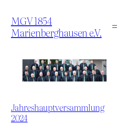
Zum
Inhalt
MGV 1854
springen
Marienberghausen e.V.
Jahreshauptversammlung
2024