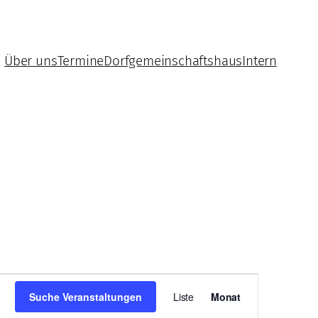
Über uns
Termine
Dorfgemeinschaftshaus
Intern
Veranstaltu
Suche Veranstaltungen
Liste
Monat
Ansichten-