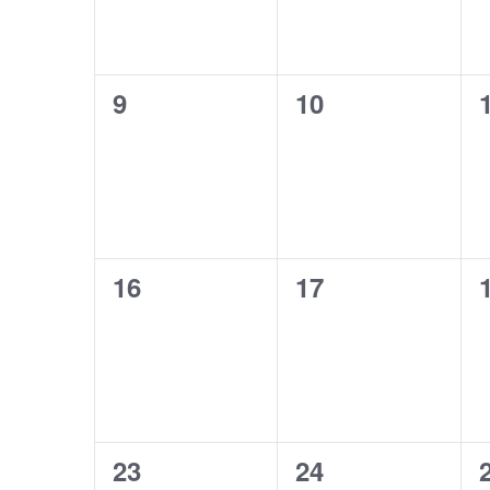
0
0
9
10
Veranstaltungen,
Veranstaltunge
0
0
16
17
Veranstaltungen,
Veranstaltunge
0
0
23
24